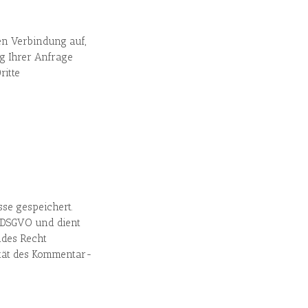
en Verbindung auf,
g Ihrer Anfrage
ritte
sse gespeichert.
f. DSGVO und dient
ndes Recht
ität des Kommentar-