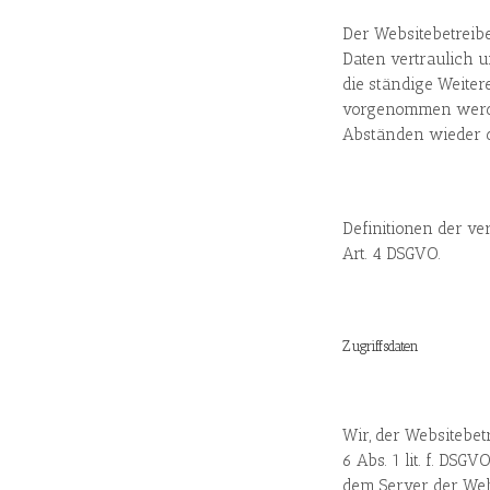
Der Websitebetreib
Daten vertraulich 
die ständige Weite
vorgenommen werde
Abständen wieder 
Definitionen der ve
Art. 4 DSGVO.
Zugriffsdaten
Wir, der Websitebet
6 Abs. 1 lit. f. DSG
dem Server der Webs