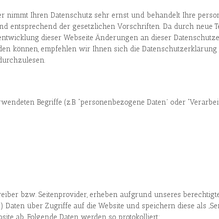
er nimmt Ihren Datenschutz sehr ernst und behandelt Ihre per
und entsprechend der gesetzlichen Vorschriften. Da durch neue 
rentwicklung dieser Webseite Änderungen an dieser Datenschutz
n können, empfehlen wir Ihnen sich die Datenschutzerklärung 
durchzulesen.
rwendeten Begriffe (z.B. “personenbezogene Daten” oder “Verarbeit
reiber bzw. Seitenprovider, erheben aufgrund unseres berechtigten 
VO) Daten über Zugriffe auf die Website und speichern diese als „Se
ite ab. Folgende Daten werden so protokolliert: