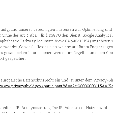
t aufgrund unserer berechtigten Interessen zur Optimierung und
Sinne des Art. 6 Abs. 1 lit. f. DSGVO den Dienst „Google Analytics
Amphitheatre Parkway Mountain View, CA 94043, USA) angeboten w
verwendet „Cookies“ – Textdateien, welche auf Ihrem Endgerät ge
ies gesammelten Informationen werden im Regelfall an einen Goo
rt gespeichert.
s europäische Datenschutzrecht ein und ist unter dem Privacy
/www.privacyshield.gov/participant?id=a2zt000000001L5AAI&s
greift die IP-Anonymisierung. Die IP-Adresse der Nutzer wird in