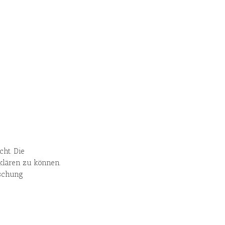
ht. Die
fklären zu können.
öschung